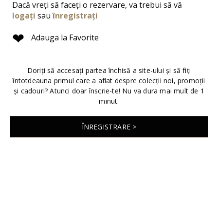
Dacă vreți să faceți o rezervare, va trebui să vă
logați
sau
înregistrați
❤
Adauga la Favorite
Doriți să accesați partea închisă a site-ului și să fiți
întotdeauna primul care a aflat despre colecții noi, promoții
și cadouri? Atunci doar înscrie-te! Nu va dura mai mult de 1
minut.
ÎNREGISTRARE >