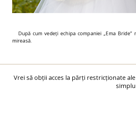
După cum vedeți echipa companiei „Ema Bride” mu
mireasă.
Vrei să obții acces la părți restricționate al
simplu