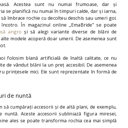
easă. Acestea sunt nu numai frumoase, dar și
a se planifică nu numai în timpuri calde, dar și iarna,
e să îmbrace rochie cu decolteu deschis sau umeri goi.
 încotro. În magazinul online „EmaBride” se poate
asă angro
și să alegi variante diverse de blăni de
ro, alte modele acoperă doar umerii. De asemenea sunt
ot.
i folosim blană artificială de înaltă calitate, ce nu
te de vândut blăni la un preț accesibil. De asemenea
ru prințesele mici. Ele sunt reprezentate în formă de
uri de nuntă
să cumpărați accesorii și de altă plani, de exemplu,
 nuntă. Aceste accesorii subliniază figura miresei,
 bine ales se poate transforma rochia cea mai simplă