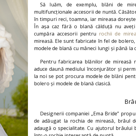
Să luăm, de exemplu, blăni de mir
multifuncționale accesorii de nuntă. Căsători
în timpuri reci, toamna, iar mireasa doreșt
În așa caz fără o blană călduță nu aveți
cumpăra accesorii pentru
rochii de mire
mireasă. Ele sunt fabricate în fel de bole
modele de blană cu mâneci lungi și până la c
Pentru fabricarea blănilor de mireasă no
aduce daună mediului înconjurător și permi
la noi se pot procura modele de blăni pent
bolero și modele de blană clasică.
Brâ
Designerii companiei „Ema Bride” propun 
de adăugat la rochia de mireasă, brâul de
adaugă o specialitate. Cu ajutorul brâului
într-o rochie interesantă de nuntă.