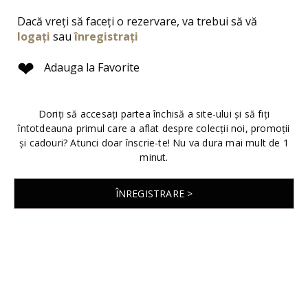
Dacă vreți să faceți o rezervare, va trebui să vă
logați
sau
înregistrați
❤
Adauga la Favorite
Doriți să accesați partea închisă a site-ului și să fiți
întotdeauna primul care a aflat despre colecții noi, promoții
și cadouri? Atunci doar înscrie-te! Nu va dura mai mult de 1
minut.
ÎNREGISTRARE >