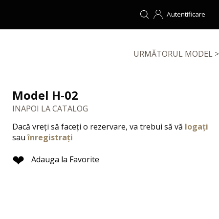
Autentificare
URMĂTORUL MODEL >
Model H-02
INAPOI LA CATALOG
Dacă vreți să faceți o rezervare, va trebui să vă
logați
sau
înregistrați
❤
Adauga la Favorite