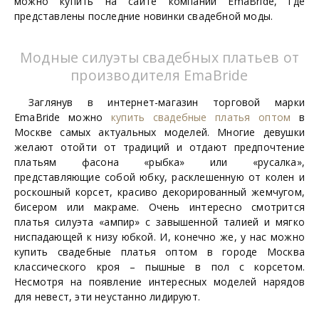
можно купить на сайте компании EmaBride, где
представлены последние новинки свадебной моды.
Модные силуэты свадебных платьев от
производителя EmaBride
Заглянув в интернет-магазин торговой марки
EmaBride можно
купить свадебные платья оптом
в
Москве самых актуальных моделей. Многие девушки
желают отойти от традиций и отдают предпочтение
платьям фасона «рыбка» или «русалка»,
представляющие собой юбку, расклешенную от колен и
роскошный корсет, красиво декорированный жемчугом,
бисером или макраме. Очень интересно смотрится
платья силуэта «ампир» с завышенной талией и мягко
ниспадающей к низу юбкой. И, конечно же, у нас можно
купить свадебные платья оптом в городе Москва
классического кроя – пышные в пол с корсетом.
Несмотря на появление интересных моделей нарядов
для невест, эти неустанно лидируют.